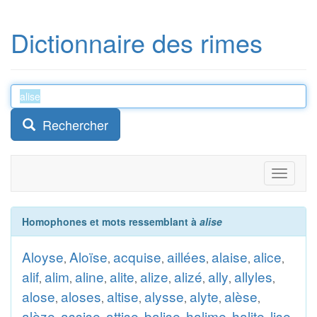
Dictionnaire des rimes
Rechercher
Toggle
navigati
Homophones et mots ressemblant à
alise
Aloyse
Aloïse
acquise
aillées
alaise
alice
,
,
,
,
,
,
alif
alim
aline
alite
alize
alizé
ally
allyles
,
,
,
,
,
,
,
,
alose
aloses
altise
alysse
alyte
alèse
,
,
,
,
,
,
alèze
assise
attise
balise
halime
halite
lise