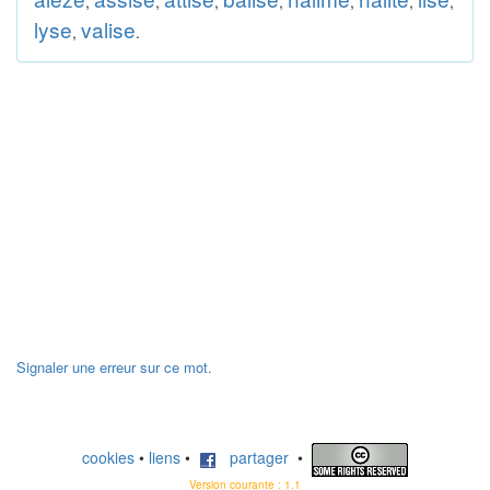
,
,
,
,
,
,
,
lyse
valise
,
.
Signaler une erreur sur ce mot.
cookies
•
liens
•
partager
•
Version courante : 1.1