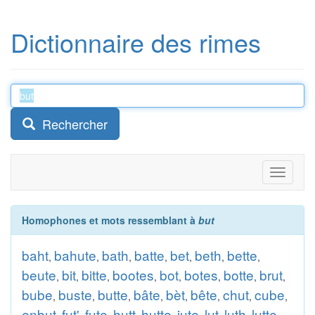
Dictionnaire des rimes
Rechercher
Toggle
navigati
Homophones et mots ressemblant à
but
baht
bahute
bath
batte
bet
beth
bette
,
,
,
,
,
,
,
beute
bit
bitte
bootes
bot
botes
botte
brut
,
,
,
,
,
,
,
,
bube
buste
butte
bâte
bèt
bête
chut
cube
,
,
,
,
,
,
,
,
enbut
fut'
fute
hutt
hutte
jute
lut
luth
lutte