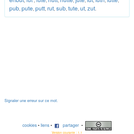
,
,
,
,
,
,
,
,
,
pub
pute
putt
rut
sub
tute
ut
zut
,
,
,
,
,
,
,
.
Signaler une erreur sur ce mot.
cookies
•
liens
•
partager
•
Version courante : 1.1