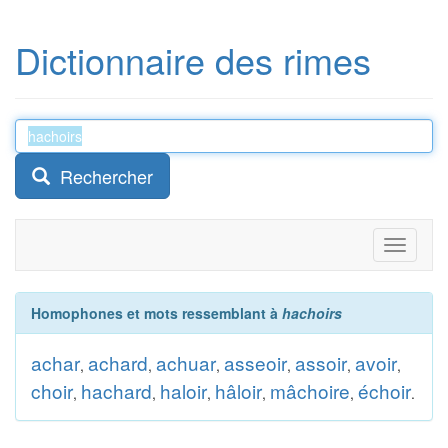
Dictionnaire des rimes
Rechercher
Toggle
navigati
Homophones et mots ressemblant à
hachoirs
achar
achard
achuar
asseoir
assoir
avoir
,
,
,
,
,
,
choir
hachard
haloir
hâloir
mâchoire
échoir
,
,
,
,
,
.