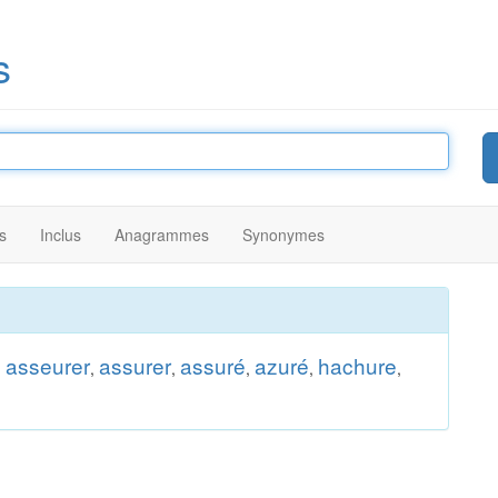
s
s
Inclus
Anagrammes
Synonymes
asseurer
assurer
assuré
azuré
hachure
,
,
,
,
,
,