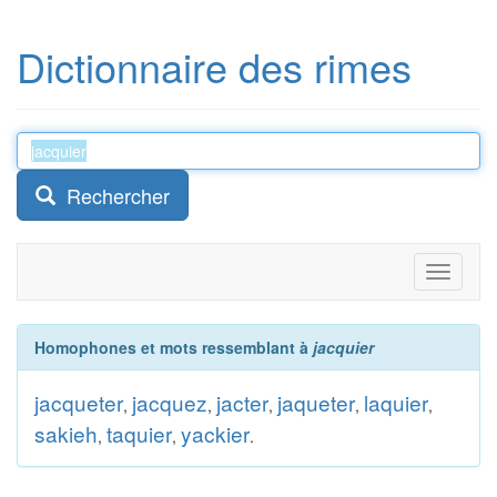
Dictionnaire des rimes
Rechercher
Toggle
navigati
Homophones et mots ressemblant à
jacquier
jacqueter
jacquez
jacter
jaqueter
laquier
,
,
,
,
,
sakieh
taquier
yackier
,
,
.