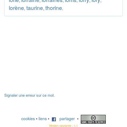
,
,
,
,
,
,
lorène
taurine
thorine
,
,
.
Signaler une erreur sur ce mot.
cookies
•
liens
•
partager
•
Version courante : 1.1