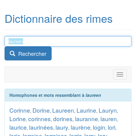
Dictionnaire des rimes
Rechercher
Toggle
navigati
Homophones et mots ressemblant à
laureen
Corinne
Dorine
Laureen
Laurine
Lauryn
,
,
,
,
,
Lorine
corinnes
dorines
lauranne
lauren
,
,
,
,
,
laurice
laurinées
laury
laurène
login
lori
,
,
,
,
,
,
lorie
lorraine
lorraines
lorris
lorry
lory