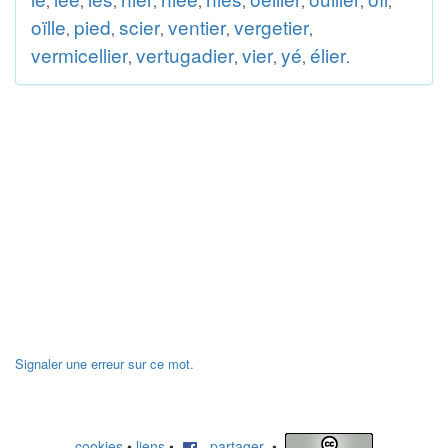
,
,
,
,
,
,
,
,
,
oïlle
pied
scier
ventier
vergetier
,
,
,
,
,
vermicellier
vertugadier
vier
yé
élier
,
,
,
,
.
Signaler une erreur sur ce mot.
cookies
•
liens
•
partager
•