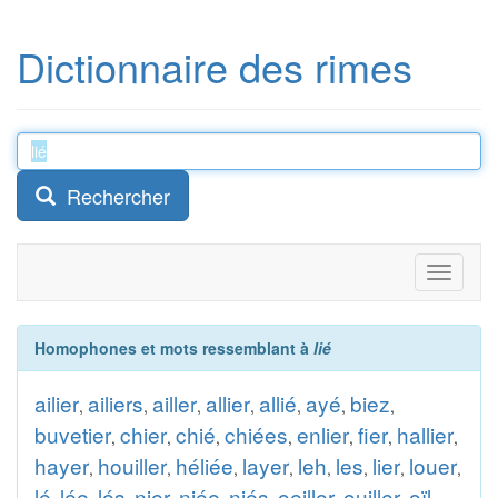
Dictionnaire des rimes
Rechercher
Toggle
navigati
Homophones et mots ressemblant à
lié
ailier
ailiers
ailler
allier
allié
ayé
biez
,
,
,
,
,
,
,
buvetier
chier
chié
chiées
enlier
fier
hallier
,
,
,
,
,
,
,
hayer
houiller
héliée
layer
leh
les
lier
louer
,
,
,
,
,
,
,
,
lé
lée
lés
nier
niée
niés
oeiller
ouiller
oïl