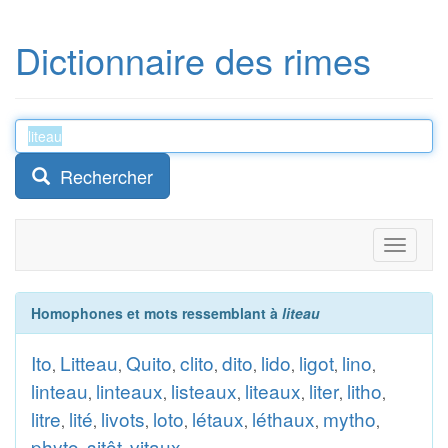
Dictionnaire des rimes
Rechercher
Toggle
navigati
Homophones et mots ressemblant à
liteau
Ito
Litteau
Quito
clito
dito
lido
ligot
lino
,
,
,
,
,
,
,
,
linteau
linteaux
listeaux
liteaux
liter
litho
,
,
,
,
,
,
litre
lité
livots
loto
létaux
léthaux
mytho
,
,
,
,
,
,
,
phyto
sitôt
vitaux