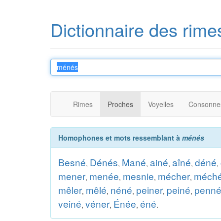
Dictionnaire des rime
Rimes
Proches
Voyelles
Consonne
Homophones et mots ressemblant à
ménés
Besné
Dénés
Mané
ainé
aîné
déné
,
,
,
,
,
,
mener
menée
mesnie
mécher
méch
,
,
,
,
mêler
mêlé
néné
peiner
peiné
penn
,
,
,
,
,
veiné
véner
Énée
éné
,
,
,
.