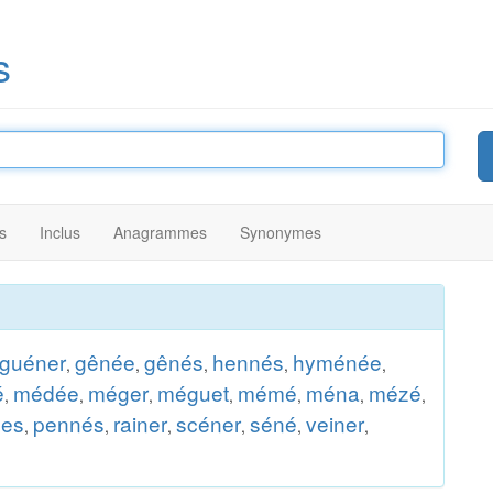
s
s
Inclus
Anagrammes
Synonymes
guéner
gênée
gênés
hennés
hyménée
,
,
,
,
,
é
médée
méger
méguet
mémé
ména
mézé
,
,
,
,
,
,
,
ées
pennés
rainer
scéner
séné
veiner
,
,
,
,
,
,