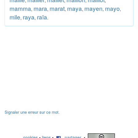
,
,
,
,
,
mamma
mara
marat
maya
mayen
mayo
,
,
,
,
,
,
mile
raya
raïa
,
,
.
Signaler une erreur sur ce mot.
cookies
•
liens
•
partager
•