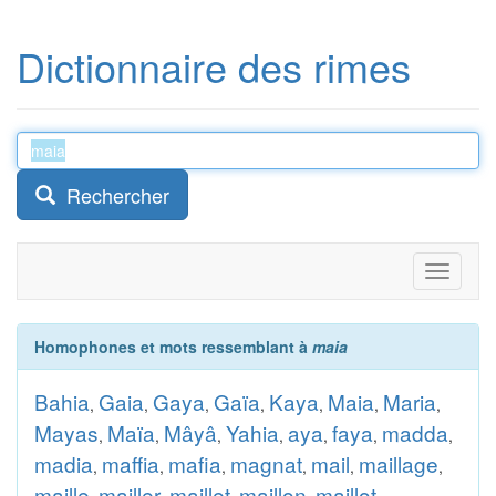
Dictionnaire des rimes
Rechercher
Toggle
navigati
Homophones et mots ressemblant à
maia
Bahia
Gaia
Gaya
Gaïa
Kaya
Maia
Maria
,
,
,
,
,
,
,
Mayas
Maïa
Mâyâ
Yahia
aya
faya
madda
,
,
,
,
,
,
,
madia
maffia
mafia
magnat
mail
maillage
,
,
,
,
,
,
maille
mailler
maillet
maillon
maillot