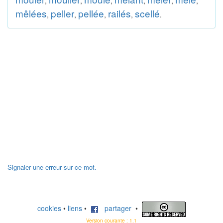
,
,
,
,
,
,
mêlées
peller
pellée
railés
scellé
,
,
,
,
.
Signaler une erreur sur ce mot.
cookies
•
liens
•
partager
•
Version courante : 1.1