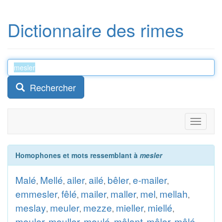
Dictionnaire des rimes
Rechercher
Toggle
navigati
Homophones et mots ressemblant à
mesler
Malé
Mellé
ailer
ailé
bêler
e-mailer
,
,
,
,
,
,
emmesler
fêlé
mailer
maller
mel
mellah
,
,
,
,
,
,
meslay
meuler
mezze
mieller
miellé
,
,
,
,
,
mouler
mouller
moulé
mêlant
mêler
mêlé