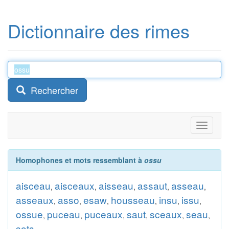
Dictionnaire des rimes
Rechercher
Toggle
navigati
Homophones et mots ressemblant à
ossu
aisceau
aisceaux
aisseau
assaut
asseau
,
,
,
,
,
asseaux
asso
esaw
housseau
insu
issu
,
,
,
,
,
,
ossue
puceau
puceaux
saut
sceaux
seau
,
,
,
,
,
,
sots