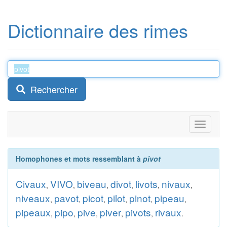
Dictionnaire des rimes
Rechercher
Toggle
navigati
Homophones et mots ressemblant à
pivot
Civaux
VIVO
biveau
divot
livots
nivaux
,
,
,
,
,
,
niveaux
pavot
picot
pilot
pinot
pipeau
,
,
,
,
,
,
pipeaux
pipo
pive
piver
pivots
rivaux
,
,
,
,
,
.