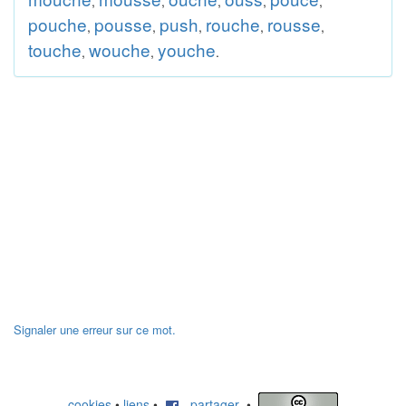
,
,
,
,
,
pouche
pousse
push
rouche
rousse
,
,
,
,
,
touche
wouche
youche
,
,
.
Signaler une erreur sur ce mot.
cookies
•
liens
•
partager
•