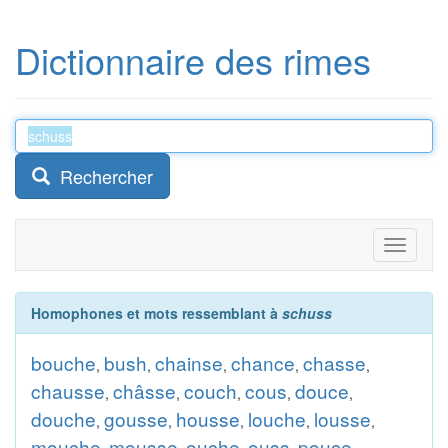
Dictionnaire des rimes
Rechercher
Toggle
navigati
Homophones et mots ressemblant à
schuss
bouche
bush
chainse
chance
chasse
,
,
,
,
,
chausse
châsse
couch
cous
douce
,
,
,
,
,
douche
gousse
housse
louche
lousse
,
,
,
,
,
mouche
mousse
ouche
ouss
pouce