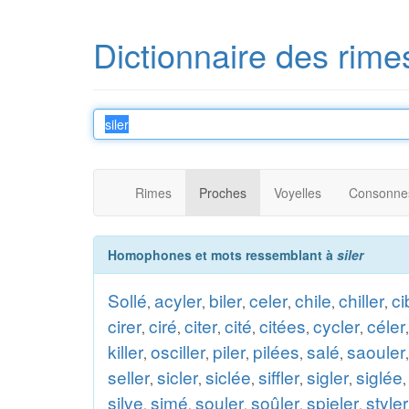
Dictionnaire des rime
Rimes
Proches
Voyelles
Consonne
Homophones et mots ressemblant à
siler
Sollé
acyler
biler
celer
chile
chiller
ci
,
,
,
,
,
,
cirer
ciré
citer
cité
citées
cycler
céler
,
,
,
,
,
,
killer
osciller
piler
pilées
salé
saouler
,
,
,
,
,
seller
sicler
siclée
siffler
sigler
siglée
,
,
,
,
,
silve
simé
souler
soûler
spieler
styler
,
,
,
,
,