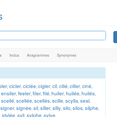
s
s
Inclus
Anagrammes
Synonymes
bler
cicler
ciclée
cigler
cil
cilié
ciller
ciné
,
,
,
,
,
,
,
,
ensiler
feeler
filer
filé
huiler
huilée
huilés
,
,
,
,
,
,
,
,
scellé
scellée
scellés
scille
scylla
seal
,
,
,
,
,
,
,
signer
signée
sil
siller
silly
silo
silos
silphe
,
,
,
,
,
,
,
,
,
stylée
syli
sylphe
sylve
,
,
,
,
.