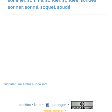
,
,
,
,
,
sonner
sonné
soquet
soudé
,
,
,
.
Signaler une erreur sur ce mot.
cookies
•
liens
•
partager
•
Version courante : 1.1