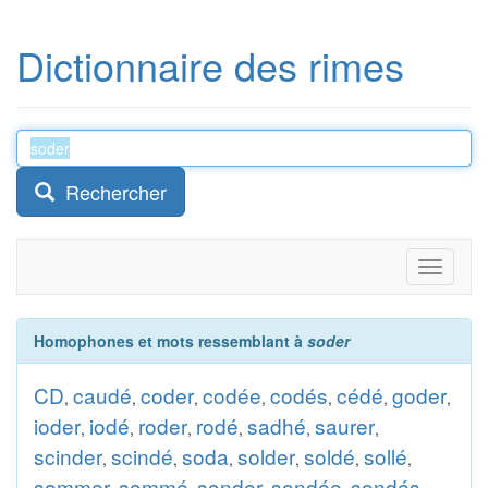
Dictionnaire des rimes
Rechercher
Toggle
navigati
Homophones et mots ressemblant à
soder
CD
caudé
coder
codée
codés
cédé
goder
,
,
,
,
,
,
,
ioder
iodé
roder
rodé
sadhé
saurer
,
,
,
,
,
,
scinder
scindé
soda
solder
soldé
sollé
,
,
,
,
,
,
sommer
sommé
sonder
sondée
sondés