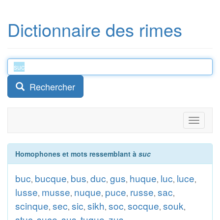
Dictionnaire des rimes
Rechercher
Toggle
navigati
Homophones et mots ressemblant à
suc
buc
bucque
bus
duc
gus
huque
luc
luce
,
,
,
,
,
,
,
,
lusse
musse
nuque
puce
russe
sac
,
,
,
,
,
,
scinque
sec
sic
sikh
soc
socque
souk
,
,
,
,
,
,
,
stuc
suce
sus
tuque
zus