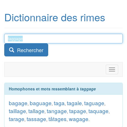
Dictionnaire des rimes
Rechercher
Toggle
navigati
Homophones et mots ressemblant à
taggage
bagage
baguage
taga
tagale
taguage
,
,
,
,
,
taillage
tallage
tangage
tapage
taquage
,
,
,
,
,
tarage
tassage
tâtages
wagage
,
,
,
.