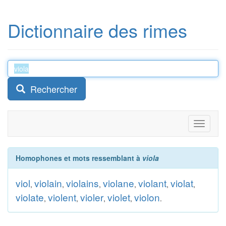
Dictionnaire des rimes
Rechercher
Toggle
navigati
Homophones et mots ressemblant à
viola
viol
violain
violains
violane
violant
violat
,
,
,
,
,
,
violate
violent
violer
violet
violon
,
,
,
,
.