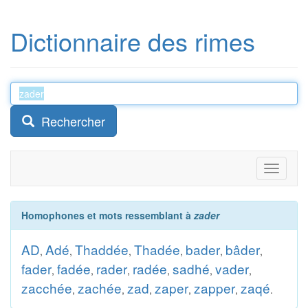
Dictionnaire des rimes
Rechercher
Toggle
navigati
Homophones et mots ressemblant à
zader
AD
Adé
Thaddée
Thadée
bader
bâder
,
,
,
,
,
,
fader
fadée
rader
radée
sadhé
vader
,
,
,
,
,
,
zacchée
zachée
zad
zaper
zapper
zaqé
,
,
,
,
,
.