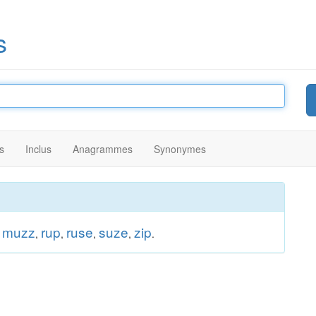
s
s
Inclus
Anagrammes
Synonymes
muzz
rup
ruse
suze
zip
,
,
,
,
,
.