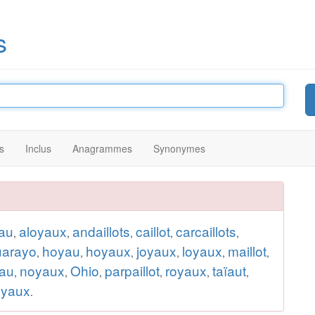
s
s
Inclus
Anagrammes
Synonymes
au
aloyaux
andaillots
caillot
carcaillots
,
,
,
,
,
uarayo
hoyau
hoyaux
joyaux
loyaux
maillot
,
,
,
,
,
,
au
noyaux
Ohio
parpaillot
royaux
taïaut
,
,
,
,
,
,
oyaux
.