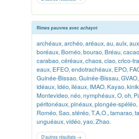
Rimes pauvres avec
achayot
archéaux
archéo
aréaux
au
aulx
au
,
,
,
,
,
boréaux
Bornéo
bourao
Bréau
caca
,
,
,
,
carabao
céréaux
chaos
ciao
crico-t
,
,
,
,
eaux
EFEO
endotrachéaux
EPO
FA
,
,
,
,
Guinée-Bissao
Guinée-Bissau
GVAO
,
,
idéaux
Idéo
iléaux
IMAO
Kayao
kini
,
,
,
,
,
Montevideo
néo
nymphéaux
O
oh
P
,
,
,
,
,
péritonéaux
pinéaux
plongée-spéléo
,
,
,
Roméo
Sao
stéréo
T.A.O.
tamarao
t
,
,
,
,
,
unguéaux
vidéo
yao
Zhao
,
,
,
.
D'autres résultats
→