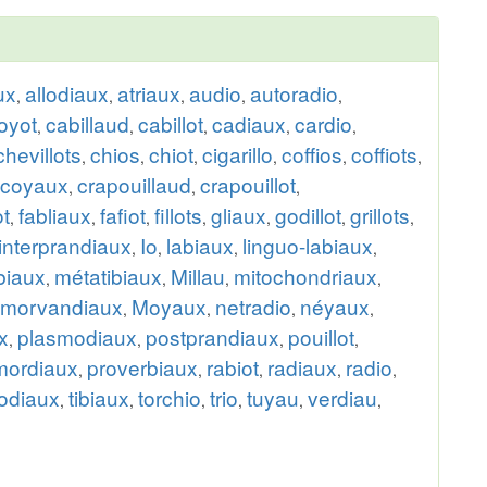
ux
allodiaux
atriaux
audio
autoradio
,
,
,
,
,
oyot
cabillaud
cabillot
cadiaux
cardio
,
,
,
,
,
chevillots
chios
chiot
cigarillo
coffios
coffiots
,
,
,
,
,
,
coyaux
crapouillaud
crapouillot
,
,
,
ot
fabliaux
fafiot
fillots
gliaux
godillot
grillots
,
,
,
,
,
,
,
interprandiaux
Io
labiaux
linguo-labiaux
,
,
,
,
biaux
métatibiaux
Millau
mitochondriaux
,
,
,
,
morvandiaux
Moyaux
netradio
néyaux
,
,
,
,
x
plasmodiaux
postprandiaux
pouillot
,
,
,
,
mordiaux
proverbiaux
rabiot
radiaux
radio
,
,
,
,
,
odiaux
tibiaux
torchio
trio
tuyau
verdiau
,
,
,
,
,
,