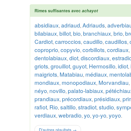
Rimes suffisantes avec
achayot
absidiaux
adriaud
Adriauds
adverbia
,
,
,
bilabiaux
billot
bio
branchiaux
brio
br
,
,
,
,
,
Cardiot
carroccios
caudillo
caudillos
,
,
,
,
coproprio
copyvio
corbillots
cordiaux
,
,
,
,
dentolabiaux
diot
discordiaux
estradi
,
,
,
griots
grouillot
guyot
Hermosillo
idiot
,
,
,
,
,
maigriots
Matabiau
médiaux
mentola
,
,
,
mondiaux
monopodiaux
Morvandiau
,
,
,
néyo
novillo
palato-labiaux
pétéchiau
,
,
,
prandiaux
précordiaux
présidiaux
pri
,
,
,
rafiot
Rio
saltillo
stradiot
studio
symp
,
,
,
,
,
verdiaux
webradio
yo
yo-yo
yoyo
,
,
,
,
.
D'autres résultats
→