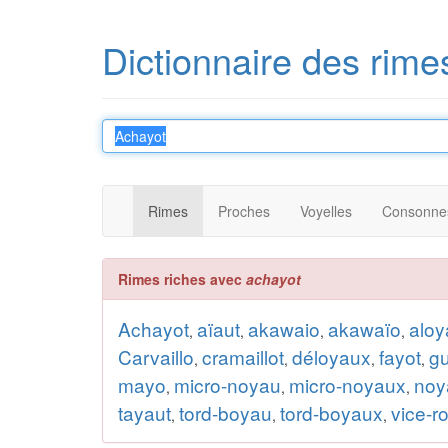
Dictionnaire des rime
Rimes
Proches
Voyelles
Consonne
Rimes riches avec
achayot
Achayot
aïaut
akawaio
akawaïo
aloy
,
,
,
,
Carvaillo
cramaillot
déloyaux
fayot
g
,
,
,
,
mayo
micro-noyau
micro-noyaux
noy
,
,
,
tayaut
tord-boyau
tord-boyaux
vice-r
,
,
,