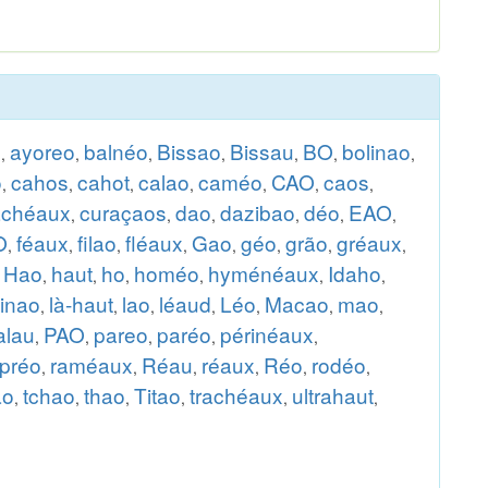
x
ayoreo
balnéo
Bissao
Bissau
BO
bolinao
,
,
,
,
,
,
,
o
cahos
cahot
calao
caméo
CAO
caos
,
,
,
,
,
,
,
rachéaux
curaçaos
dao
dazibao
déo
EAO
,
,
,
,
,
,
O
féaux
filao
fléaux
Gao
géo
grão
gréaux
,
,
,
,
,
,
,
,
Hao
haut
ho
homéo
hyménéaux
Idaho
,
,
,
,
,
,
,
kinao
là-haut
lao
léaud
Léo
Macao
mao
,
,
,
,
,
,
,
alau
PAO
pareo
paréo
périnéaux
,
,
,
,
,
préo
raméaux
Réau
réaux
Réo
rodéo
,
,
,
,
,
,
ao
tchao
thao
Titao
trachéaux
ultrahaut
,
,
,
,
,
,