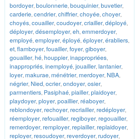
bordoyer
boulonnerie
bouquinier
buvetier
,
,
,
,
carderie
cendrier
chiffrier
choyée
choyer
,
,
,
,
,
choyés
couailler
coudoyer
criailler
déployé
,
,
,
,
,
déployer
désemployer
eh
emmerdoyer
,
,
,
,
employé
employer
éployé
éployer
érabliers
,
,
,
,
,
et
flamboyer
fouailler
foyer
giboyer
,
,
,
,
,
gouailler
hé
houppier
inappropriées
,
,
,
,
inappropriés
inemployé
jouailler
lantanier
,
,
,
,
loyer
makurae
ménétrier
merdoyer
NBA
,
,
,
,
,
négrier
Nied
ocrier
ondoyer
osier
,
,
,
,
,
parmentiers
Pasiphaé
piailler
plaidoyer
,
,
,
,
playdoyer
ployer
poaillier
réaboyer
,
,
,
,
reblondoyer
rechoyer
recriailler
redéployer
,
,
,
,
réemployer
refouailler
regiboyer
regouailler
,
,
,
,
remerdoyer
remployer
repiailler
replaidoyer
,
,
,
,
reployer
resoudoyer
reverdoyer
rudoyer
,
,
,
,