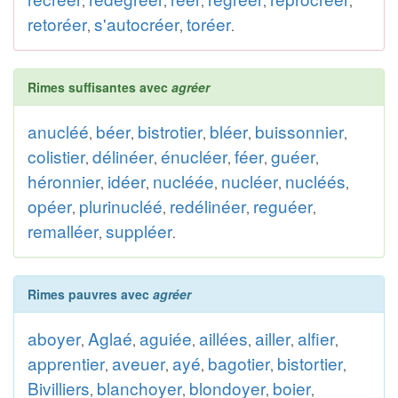
,
,
,
,
,
retoréer
s'autocréer
toréer
,
,
.
Rimes suffisantes avec
agréer
anucléé
béer
bistrotier
bléer
buissonnier
,
,
,
,
,
colistier
délinéer
énucléer
féer
guéer
,
,
,
,
,
héronnier
idéer
nucléée
nucléer
nucléés
,
,
,
,
,
opéer
plurinucléé
redélinéer
reguéer
,
,
,
,
remalléer
suppléer
,
.
Rimes pauvres avec
agréer
aboyer
Aglaé
aguiée
aillées
ailler
alfier
,
,
,
,
,
,
apprentier
aveuer
ayé
bagotier
bistortier
,
,
,
,
,
Bivilliers
blanchoyer
blondoyer
boier
,
,
,
,