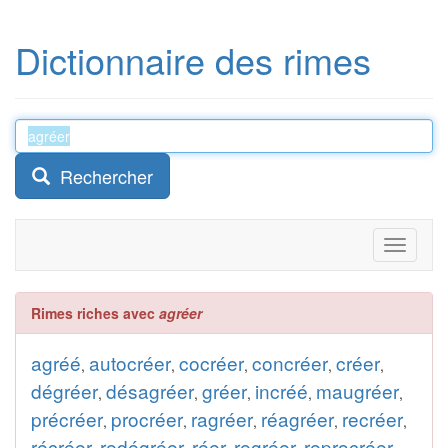
Dictionnaire des rimes
Rechercher
Toggle
navigati
Rimes riches avec
agréer
agréé
autocréer
cocréer
concréer
créer
,
,
,
,
,
dégréer
désagréer
gréer
incréé
maugréer
,
,
,
,
,
précréer
procréer
ragréer
réagréer
recréer
,
,
,
,
,
récréer
redégréer
réer
regréer
reprocréer