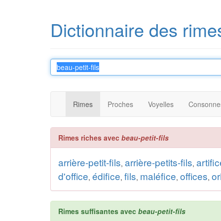
Dictionnaire des rime
Rimes
Proches
Voyelles
Consonne
Rimes riches avec
beau-petit-fils
arrière-petit-fils
arrière-petits-fils
artifi
,
,
d'office
édifice
fils
maléfice
offices
or
,
,
,
,
,
Rimes suffisantes avec
beau-petit-fils