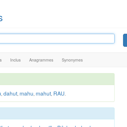
s
s
Inclus
Anagrammes
Synonymes
u
dahut
mahu
mahut
RAU
,
,
,
,
.