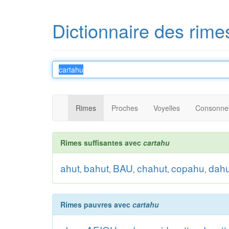
Dictionnaire des rime
Rimes
Proches
Voyelles
Consonne
Rimes suffisantes avec
cartahu
ahut
bahut
BAU
chahut
copahu
dah
,
,
,
,
,
Rimes pauvres avec
cartahu