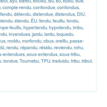
ribut
ayu
barbu
bouillu
Bû
bu
bubu
bue
,
,
,
,
,
,
,
,
u
compte-rendu
confondue
confondus
,
,
,
,
fendu
détendu
distendue
distendus
DIU
,
,
,
,
,
ntendu
étendu
ÉU
fendu
feuillu
fondu
,
,
,
,
,
,
pe-feuillu
hypertendu
hypotendu
imbu
,
,
,
,
ndu
invendues
jardu
lardu
loquedu
,
,
,
,
,
dus
moldu
morfondu
obus
oreillu
passe-
,
,
,
,
,
dû
rendu
répandu
résidu
reviendu
rohu
,
,
,
,
,
,
s-entendues
sous-entendus
sous-tribu
,
,
,
u
tondue
Tournebu
TPU
traduidu
tribu
tribut
,
,
,
,
,
,
,