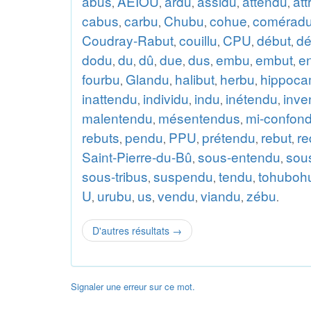
abus
AEIOU
ardu
assidu
attendu
att
,
,
,
,
,
cabus
carbu
Chubu
cohue
comérad
,
,
,
,
Coudray-Rabut
couillu
CPU
début
dé
,
,
,
,
dodu
du
dû
due
dus
embu
embut
e
,
,
,
,
,
,
,
fourbu
Glandu
halibut
herbu
hippocam
,
,
,
,
inattendu
individu
indu
inétendu
inve
,
,
,
,
malentendu
mésentendus
mi-confon
,
,
rebuts
pendu
PPU
prétendu
rebut
re
,
,
,
,
,
Saint-Pierre-du-Bû
sous-entendu
sou
,
,
sous-tribus
suspendu
tendu
tohuboh
,
,
,
U
urubu
us
vendu
viandu
zébu
,
,
,
,
,
.
D'autres résultats
→
Signaler une erreur sur ce mot.