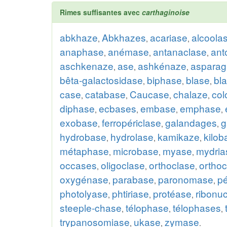
Rimes suffisantes avec
carthaginoise
abkhaze
Abkhazes
acariase
alcoola
,
,
,
anaphase
anémase
antanaclase
an
,
,
,
aschkenaze
ase
ashkénaze
asparag
,
,
,
bêta-galactosidase
biphase
blase
bl
,
,
,
case
catabase
Caucase
chalaze
col
,
,
,
,
diphase
ecbases
embase
emphase
,
,
,
,
exobase
ferropériclase
galandages
g
,
,
,
hydrobase
hydrolase
kamikaze
kilob
,
,
,
métaphase
microbase
myase
mydria
,
,
,
occases
oligoclase
orthoclase
ortho
,
,
,
oxygénase
parabase
paronomase
p
,
,
,
photolyase
phtiriase
protéase
ribonu
,
,
,
steeple-chase
télophase
télophases
,
,
,
trypanosomiase
ukase
zymase
,
,
.