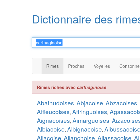
Dictionnaire des rime
Rimes
Proches
Voyelles
Consonne
Rimes riches avec
carthaginoise
Abathudoises
Abjacoise
Abzacoises
,
,
,
Affieucoises
Affringuoises
Agassacoi
,
,
Aignacoises
Aimarguoises
Aizacoise
,
,
Albiacoise
Albignacoise
Albussacois
,
,
Allacoise
Allanchoise
Allassacoise
Al
,
,
,