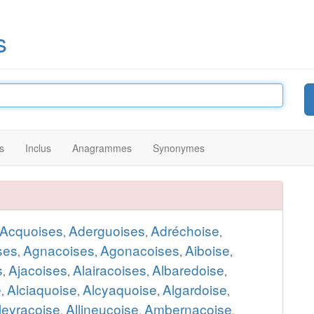
s
s
Inclus
Anagrammes
Synonymes
Acquoises
Aderguoises
Adréchoise
,
,
,
ses
Agnacoises
Agonacoises
Aiboise
,
,
,
,
s
Ajacoises
Alairacoises
Albaredoise
,
,
,
,
e
Alciaquoise
Alcyaquoise
Algardoise
,
,
,
,
leyracoise
Allineucoise
Ambernacoise
,
,
,