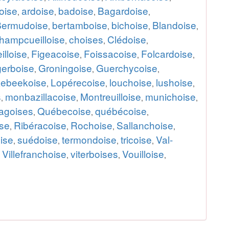
oise
ardoise
badoise
Bagardoise
,
,
,
,
Bermudoise
bertamboise
bichoise
Blandoise
,
,
,
,
hampcueilloise
choises
Clédoise
,
,
,
illoise
Figeacoise
Foissacoise
Folcardoise
,
,
,
,
gerboise
Groningoise
Guerchycoise
,
,
,
kebeekoise
Lopérecoise
louchoise
lushoise
,
,
,
,
s
monbazillacoise
Montreuilloise
munichoise
,
,
,
,
agoises
Québecoise
québécoise
,
,
,
se
Ribéracoise
Rochoise
Sallanchoise
,
,
,
,
ise
suédoise
termondoise
tricoise
Val-
,
,
,
,
Villefranchoise
viterboises
Vouilloise
,
,
,
,