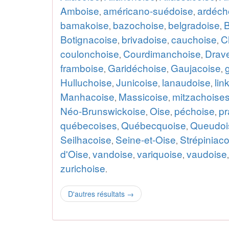
Amboise
américano-suédoise
ardéch
,
,
bamakoise
bazochoise
belgradoise
,
,
,
Botignacoise
brivadoise
cauchoise
C
,
,
,
coulonchoise
Courdimanchoise
Drave
,
,
framboise
Garidéchoise
Gaujacoise
,
,
,
Hulluchoise
Junicoise
lanaudoise
lin
,
,
,
Manhacoise
Massicoise
mitzachoise
,
,
Néo-Brunswickoise
Oise
péchoise
pr
,
,
,
québecoises
Québecquoise
Queudoi
,
,
Seilhacoise
Seine-et-Oise
Strépiniaco
,
,
d'Oise
vandoise
variquoise
vaudoise
,
,
,
zurichoise
.
D'autres résultats
→