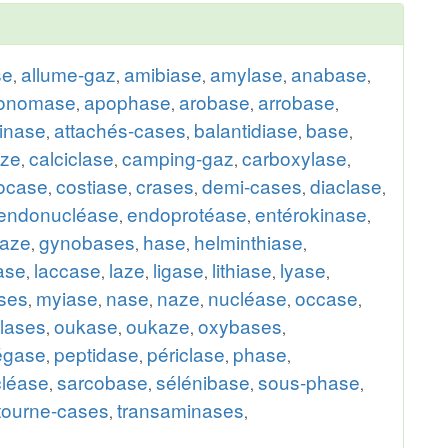
se
allume-gaz
amibiase
amylase
anabase
,
,
,
,
,
tonomase
apophase
arobase
arrobase
,
,
,
,
inase
attachés-cases
balantidiase
base
,
,
,
,
aze
calciclase
camping-gaz
carboxylase
,
,
,
,
ocase
costiase
crases
demi-cases
diaclase
,
,
,
,
,
endonucléase
endoprotéase
entérokinase
,
,
,
aze
gynobases
hase
helminthiase
,
,
,
,
ase
laccase
laze
ligase
lithiase
lyase
,
,
,
,
,
,
ses
myiase
nase
naze
nucléase
occase
,
,
,
,
,
,
clases
oukase
oukaze
oxybases
,
,
,
,
égase
peptidase
périclase
phase
,
,
,
,
cléase
sarcobase
sélénibase
sous-phase
,
,
,
,
tourne-cases
transaminases
,
,