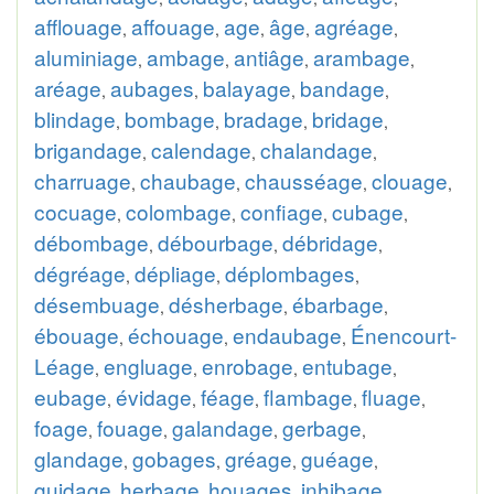
afflouage
affouage
age
âge
agréage
,
,
,
,
,
aluminiage
ambage
antiâge
arambage
,
,
,
,
aréage
aubages
balayage
bandage
,
,
,
,
blindage
bombage
bradage
bridage
,
,
,
,
brigandage
calendage
chalandage
,
,
,
charruage
chaubage
chausséage
clouage
,
,
,
,
cocuage
colombage
confiage
cubage
,
,
,
,
débombage
débourbage
débridage
,
,
,
dégréage
dépliage
déplombages
,
,
,
désembuage
désherbage
ébarbage
,
,
,
ébouage
échouage
endaubage
Énencourt-
,
,
,
Léage
engluage
enrobage
entubage
,
,
,
,
eubage
évidage
féage
flambage
fluage
,
,
,
,
,
foage
fouage
galandage
gerbage
,
,
,
,
glandage
gobages
gréage
guéage
,
,
,
,
guidage
herbage
houages
inhibage
,
,
,
,