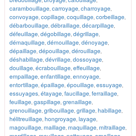
,
,
,
carambouillage
carroyage
charroyage
,
,
,
convoyage
copillage
coquillage
corbeillage
,
,
,
,
débarbouillage
débraillage
décarpillage
,
,
,
défeuillage
dégobillage
dégrillage
,
,
,
démaquillage
démouillage
dénoyage
,
,
,
dépaillage
dépouillage
dérouillage
,
,
,
déshabillage
dévrillage
dossoyage
,
,
,
douillage
écrabouillage
effeuillage
,
,
,
empaillage
enfantillage
ennoyage
,
,
,
entortillage
épaillage
épouillage
essuyage
,
,
,
,
essuyages
étayage
faucillage
ferraillage
,
,
,
,
feuillage
gaspillage
grenaillage
,
,
,
grenouillage
gribouillage
grillage
habillage
,
,
,
,
hélitreuillage
hongroyage
layage
,
,
,
magouillage
maillage
maquillage
mitraillage
,
,
,
,
mordillage
mouillage
nettoyage
orpaillage