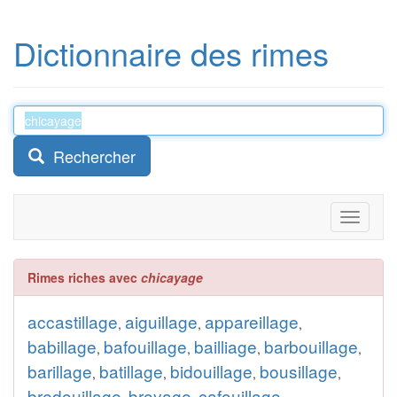
Dictionnaire des rimes
Rechercher
Toggle
navigati
Rimes riches avec
chicayage
accastillage
aiguillage
appareillage
,
,
,
babillage
bafouillage
bailliage
barbouillage
,
,
,
,
barillage
batillage
bidouillage
bousillage
,
,
,
,
bredouillage
broyage
cafouillage