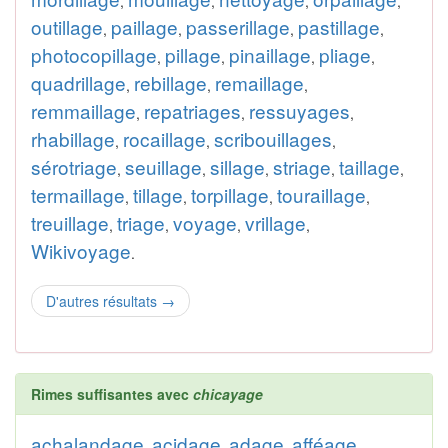
,
,
,
,
outillage
paillage
passerillage
pastillage
,
,
,
,
photocopillage
pillage
pinaillage
pliage
,
,
,
,
quadrillage
rebillage
remaillage
,
,
,
remmaillage
repatriages
ressuyages
,
,
,
rhabillage
rocaillage
scribouillages
,
,
,
sérotriage
seuillage
sillage
striage
taillage
,
,
,
,
,
termaillage
tillage
torpillage
touraillage
,
,
,
,
treuillage
triage
voyage
vrillage
,
,
,
,
Wikivoyage
.
D'autres résultats
→
Rimes suffisantes avec
chicayage
achalandage
acidage
adage
afféage
,
,
,
,