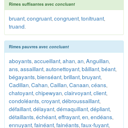
Rimes suffisantes avec
concluant
bruant
congruant
congruent
tonitruant
,
,
,
,
truand
.
Rimes pauvres avec
concluant
aboyants
accueillant
ahan
an
Anguillan
,
,
,
,
,
ans
assaillant
autonettoyant
bâillant
béant
,
,
,
,
,
bégayants
bienséant
brillant
bruyant
,
,
,
,
Cadillan
Cahan
Caillan
Canaan
céans
,
,
,
,
,
chatoyant
chipewyan
clairvoyant
client
,
,
,
,
condoléants
croyant
débroussaillant
,
,
,
défaillant
délayant
démaquillant
dépliant
,
,
,
,
détaillants
échéant
effrayant
en
endéans
,
,
,
,
,
ennuyant
fainéant
fainéants
faux-fuyant
,
,
,
,