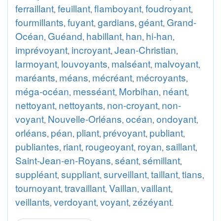
ferraillant
feuillant
flamboyant
foudroyant
,
,
,
,
fourmillants
fuyant
gardians
géant
Grand-
,
,
,
,
Océan
Guéand
habillant
han
hi-han
,
,
,
,
,
imprévoyant
incroyant
Jean-Christian
,
,
,
larmoyant
louvoyants
malséant
malvoyant
,
,
,
,
maréants
méans
mécréant
mécroyants
,
,
,
,
méga-océan
messéant
Morbihan
néant
,
,
,
,
nettoyant
nettoyants
non-croyant
non-
,
,
,
voyant
Nouvelle-Orléans
océan
ondoyant
,
,
,
,
orléans
péan
pliant
prévoyant
publiant
,
,
,
,
,
publiantes
riant
rougeoyant
royan
saillant
,
,
,
,
,
Saint-Jean-en-Royans
séant
sémillant
,
,
,
suppléant
suppliant
surveillant
taillant
tians
,
,
,
,
,
tournoyant
travaillant
Vaillan
vaillant
,
,
,
,
veillants
verdoyant
voyant
zézéyant
,
,
,
.