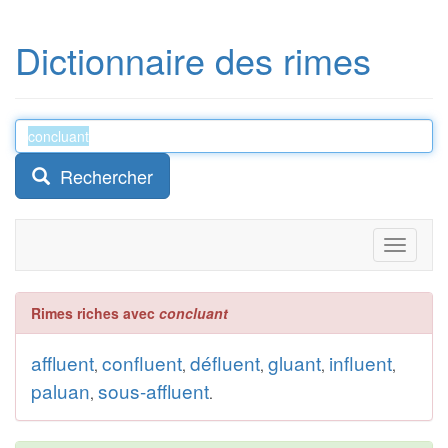
Dictionnaire des rimes
Rechercher
Toggle
navigati
Rimes riches avec
concluant
affluent
confluent
défluent
gluant
influent
,
,
,
,
,
paluan
sous-affluent
,
.