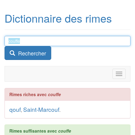
Dictionnaire des rimes
Rechercher
Toggle
navigati
Rimes riches avec
couffe
qouf
Saint-Marcouf
,
.
Rimes suffisantes avec
couffe