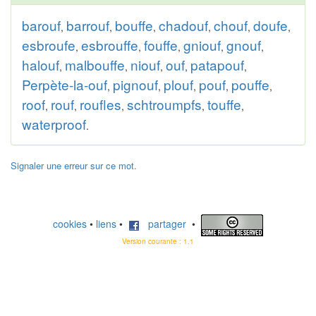
barouf
barrouf
bouffe
chadouf
chouf
doufe
,
,
,
,
,
,
esbroufe
esbrouffe
fouffe
gniouf
gnouf
,
,
,
,
,
halouf
malbouffe
niouf
ouf
patapouf
,
,
,
,
,
Perpète-la-ouf
pignouf
plouf
pouf
pouffe
,
,
,
,
,
roof
rouf
roufles
schtroumpfs
touffe
,
,
,
,
,
waterproof
.
Signaler une erreur sur ce mot.
cookies
•
liens
•
partager
•
Version courante : 1.1