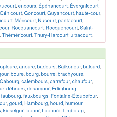
aucourt
encours
Épénancourt
Évergnicourt
,
,
,
,
Génicourt
Goncourt
Guyancourt
haute-cour
,
,
,
,
court
Méricourt
Nucourt
pantacourt
,
,
,
,
cour
Rocquancourt
Rocquencourt
Saint-
,
,
,
Théméricourt
Thury-Harcourt
ultracourt
,
,
,
.
oploure
anoure
badours
Baïkonour
balourd
,
,
,
,
,
gour
boure
bourg
bourre
brachyoure
,
,
,
,
,
Cabourg
calembours
carrefour
chaufour
,
,
,
,
ur
débours
désamour
Édimbourg
,
,
,
,
faubourg
fauxbourgs
Fontaine-Étoupefour
,
,
,
,
our
gourd
Hambourg
hourd
humour
,
,
,
,
,
s
kieselgur
labour
Labourd
Limbourg
,
,
,
,
,