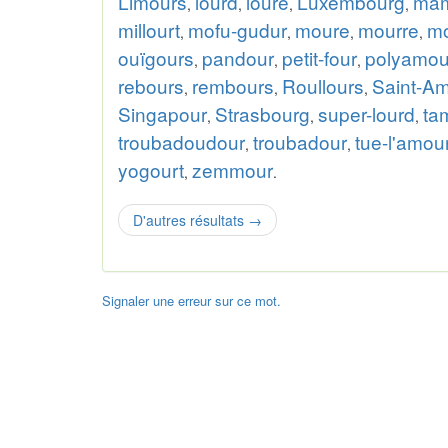
Limours
lourd
loure
Luxembourg
ma
,
,
,
,
millourt
mofu-gudur
moure
mourre
m
,
,
,
,
ouïgours
pandour
petit-four
polyamou
,
,
,
rebours
rembours
Roullours
Saint-A
,
,
,
Singapour
Strasbourg
super-lourd
ta
,
,
,
troubadoudour
troubadour
tue-l'amou
,
,
yogourt
zemmour
,
.
D'autres résultats
→
Signaler une erreur sur ce mot.