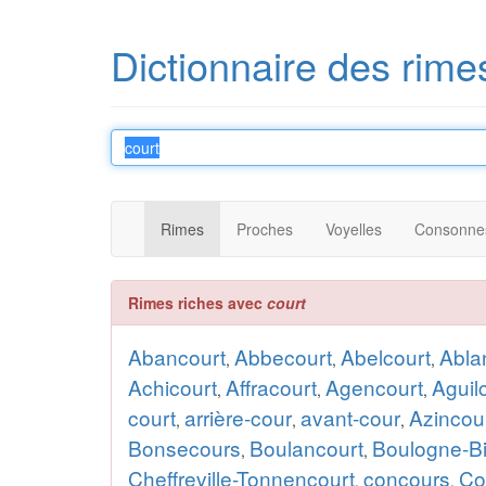
Dictionnaire des rime
Rimes
Proches
Voyelles
Consonne
Rimes riches avec
court
Abancourt
Abbecourt
Abelcourt
Abla
,
,
,
Achicourt
Affracourt
Agencourt
Aguil
,
,
,
court
arrière-cour
avant-cour
Azincou
,
,
,
Bonsecours
Boulancourt
Boulogne-Bi
,
,
Cheffreville-Tonnencourt
concours
Co
,
,