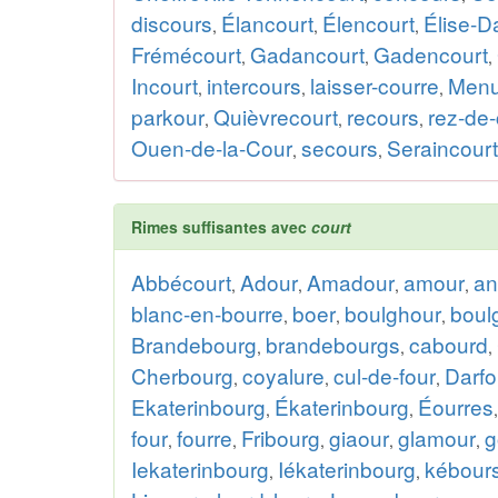
discours
Élancourt
Élencourt
Élise-D
,
,
,
Frémécourt
Gadancourt
Gadencourt
,
,
,
Incourt
intercours
laisser-courre
Menu
,
,
,
parkour
Quièvrecourt
recours
rez-de-
,
,
,
Ouen-de-la-Cour
secours
Seraincourt
,
,
Rimes suffisantes avec
court
Abbécourt
Adour
Amadour
amour
an
,
,
,
,
blanc-en-bourre
boer
boulghour
boul
,
,
,
Brandebourg
brandebourgs
cabourd
,
,
,
Cherbourg
coyalure
cul-de-four
Darfo
,
,
,
Ekaterinbourg
Ékaterinbourg
Éourres
,
,
four
fourre
Fribourg
giaour
glamour
g
,
,
,
,
,
Iekaterinbourg
Iékaterinbourg
kébour
,
,