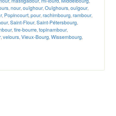
mour
mastigadour
mi-lourd
Middelbourg
,
,
,
,
ours
nour
ouïghour
Ouïghours
ouïgour
,
,
,
,
,
r
Popincourt
pour
rachimbourg
rambour
,
,
,
,
,
mour
Saint-Flour
Saint-Pétersbourg
,
,
,
mbour
tire-bourre
topinambour
,
,
,
r
velours
Vieux-Bourg
Wissembourg
,
,
,
,