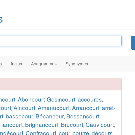
s
s
Inclus
Anagrammes
Synonymes
ncourt
Aboncourt-Gesincourt
accoures
,
,
,
court
Aincourt
Amenucourt
Arrancourt
arrêt-
,
,
,
,
rt
bassecour
Bécancour
Bessancourt
,
,
,
,
llancourt
Brignancourt
Brucourt
Cauvicourt
,
,
,
,
ndécourt
Confracourt
cour
courre
décours
,
,
,
,
,