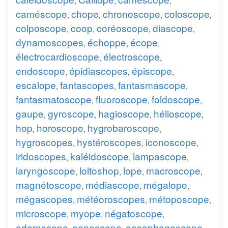
,
,
,
caméscope
chope
chronoscope
coloscope
,
,
,
,
colposcope
coop
coréoscope
diascope
,
,
,
,
dynamoscopes
échoppe
écope
,
,
,
électrocardioscope
électroscope
,
,
endoscope
épidiascopes
épiscope
,
,
,
escalope
fantascopes
fantasmascope
,
,
,
fantasmatoscope
fluoroscope
foldoscope
,
,
,
gaupe
gyroscope
hagioscope
hélioscope
,
,
,
,
hop
horoscope
hygrobaroscope
,
,
,
hygroscopes
hystéroscopes
iconoscope
,
,
,
iridoscopes
kaléidoscope
lampascope
,
,
,
laryngoscope
loltoshop
lope
macroscope
,
,
,
,
magnétoscope
médiascope
mégalope
,
,
,
mégascopes
météoroscopes
métoposcope
,
,
,
microscope
myope
négatoscope
,
,
,
odoroscope
oenoscope
oesophagoscope