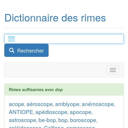
Dictionnaire des rimes
Rechercher
Toggle
navigati
Rimes suffisantes avec
dop
acope
aéroscope
amblyope
anémoscope
,
,
,
,
ANTIOPE
apédioscope
apocope
,
,
,
astroscope
be-bop
bop
boroscope
,
,
,
,
caléidoscope
Calliope
camescope