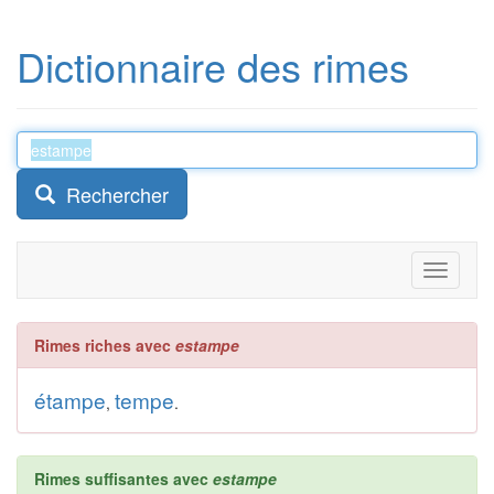
Dictionnaire des rimes
Rechercher
Toggle
navigati
Rimes riches avec
estampe
étampe
tempe
,
.
Rimes suffisantes avec
estampe