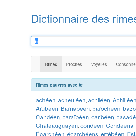
Dictionnaire des rime
Rimes
Proches
Voyelles
Consonne
Rimes pauvres avec
in
achéen
acheuléen
achiléen
Achillée
,
,
,
Arubéen
Barnabéen
barochéen
baz
,
,
,
Candéen
caraïbéen
caribéen
casad
,
,
,
Châteauguayen
condéen
Condéens
,
,
,
Éoarchéen
éoarchéens
ertébéen
Es
,
,
,