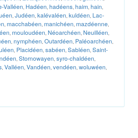
-Valléen
Hadéen
hadéens
haim
hain
,
,
,
,
,
uéen
Judéen
kalévaléen
kuldéen
Lac-
,
,
,
,
en
macchabéen
manichéen
mazdéenne
,
,
,
,
éen
mouloudéen
Néoarchéen
Neuilléen
,
,
,
,
uéen
nymphéen
Outardéen
Paléoarchéen
,
,
,
,
uléen
Placidéen
sabéen
Sabléen
Saint-
,
,
,
,
ndéen
Stornowayen
syro-chaldéen
,
,
,
s
Valléen
Vandéen
vendéen
woluwéen
,
,
,
,
,