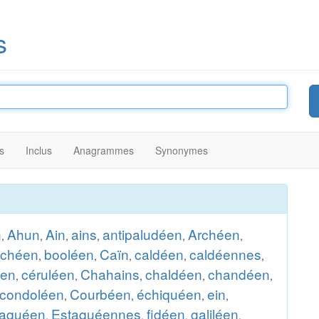
s
s
Inclus
Anagrammes
Synonymes
n
Ahun
Ain
ains
antipaludéen
Archéen
,
,
,
,
,
,
ochéen
booléen
Caïn
caldéen
caldéennes
,
,
,
,
,
éen
céruléen
Chahains
chaldéen
chandéen
,
,
,
,
,
condoléen
Courbéen
échiquéen
ein
,
,
,
,
taquéen
Estaquéennes
fidéen
galiléen
,
,
,
,