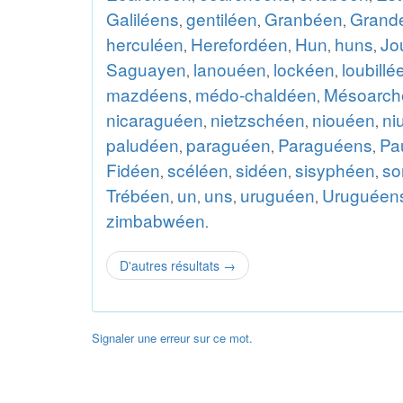
Galiléens
gentiléen
Granbéen
Grande
,
,
,
herculéen
Herefordéen
Hun
huns
Jo
,
,
,
,
Saguayen
lanouéen
lockéen
loubillé
,
,
,
mazdéens
médo-chaldéen
Mésoarch
,
,
nicaraguéen
nietzschéen
niouéen
ni
,
,
,
paludéen
paraguéen
Paraguéens
Pa
,
,
,
Fidéen
scéléen
sidéen
sisyphéen
so
,
,
,
,
Trébéen
un
uns
uruguéen
Uruguéen
,
,
,
,
zimbabwéen
.
D'autres résultats
→
Signaler une erreur sur ce mot.