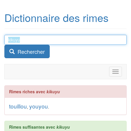
Dictionnaire des rimes
Rechercher
Toggle
navigati
Rimes riches avec
kikuyu
touillou
youyou
,
.
Rimes suffisantes avec
kikuyu