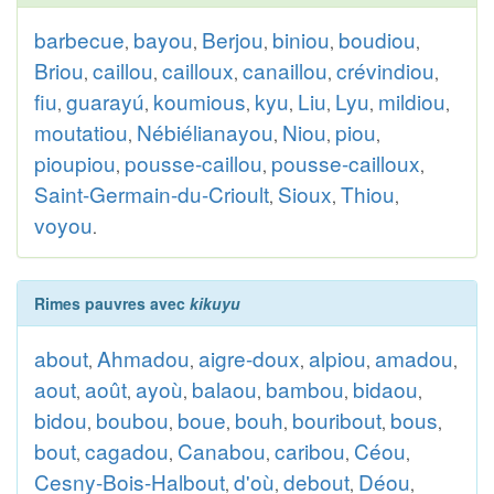
barbecue
bayou
Berjou
biniou
boudiou
,
,
,
,
,
Briou
caillou
cailloux
canaillou
crévindiou
,
,
,
,
,
fiu
guarayú
koumious
kyu
Liu
Lyu
mildiou
,
,
,
,
,
,
,
moutatiou
Nébiélianayou
Niou
piou
,
,
,
,
pioupiou
pousse-caillou
pousse-cailloux
,
,
,
Saint-Germain-du-Crioult
Sioux
Thiou
,
,
,
voyou
.
Rimes pauvres avec
kikuyu
about
Ahmadou
aigre-doux
alpiou
amadou
,
,
,
,
,
aout
août
ayoù
balaou
bambou
bidaou
,
,
,
,
,
,
bidou
boubou
boue
bouh
bouribout
bous
,
,
,
,
,
,
bout
cagadou
Canabou
caribou
Céou
,
,
,
,
,
Cesny-Bois-Halbout
d'où
debout
Déou
,
,
,
,