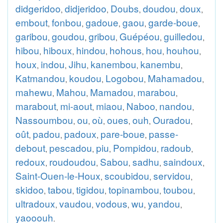
didgeridoo
didjeridoo
Doubs
doudou
doux
,
,
,
,
,
embout
fonbou
gadoue
gaou
garde-boue
,
,
,
,
,
garibou
goudou
gribou
Guépéou
guilledou
,
,
,
,
,
hibou
hiboux
hindou
hohous
hou
houhou
,
,
,
,
,
,
houx
indou
Jihu
kanembou
kanembu
,
,
,
,
,
Katmandou
koudou
Logobou
Mahamadou
,
,
,
,
mahewu
Mahou
Mamadou
marabou
,
,
,
,
marabout
mi-aout
miaou
Naboo
nandou
,
,
,
,
,
Nassoumbou
ou
où
oues
ouh
Ouradou
,
,
,
,
,
,
oût
padou
padoux
pare-boue
passe-
,
,
,
,
debout
pescadou
piu
Pompidou
radoub
,
,
,
,
,
redoux
roudoudou
Sabou
sadhu
saindoux
,
,
,
,
,
Saint-Ouen-le-Houx
scoubidou
servidou
,
,
,
skidoo
tabou
tigidou
topinambou
toubou
,
,
,
,
,
ultradoux
vaudou
vodous
wu
yandou
,
,
,
,
,
yaooouh
.