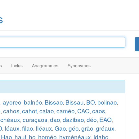
s
s
Inclus
Anagrammes
Synonymes
x
ayoreo
balnéo
Bissao
Bissau
BO
bolinao
,
,
,
,
,
,
,
o
cahos
cahot
calao
caméo
CAO
caos
,
,
,
,
,
,
,
rachéaux
curaçaos
dao
dazibao
déo
EAO
,
,
,
,
,
,
O
féaux
filao
fléaux
Gao
géo
grão
gréaux
,
,
,
,
,
,
,
,
Hao
haut
ho
homéo
hyménéaux
Idaho
,
,
,
,
,
,
,