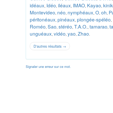
idéaux
Idéo
iléaux
IMAO
Kayao
kini
,
,
,
,
,
Montevideo
néo
nymphéaux
O
oh
P
,
,
,
,
,
péritonéaux
pinéaux
plongée-spéléo
,
,
,
Roméo
Sao
stéréo
T.A.O.
tamarao
t
,
,
,
,
,
unguéaux
vidéo
yao
Zhao
,
,
,
.
D'autres résultats
→
Signaler une erreur sur ce mot.