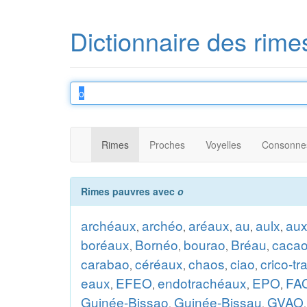
Dictionnaire des rime
Rimes
Proches
Voyelles
Consonne
Rimes pauvres avec
o
archéaux
archéo
aréaux
au
aulx
au
,
,
,
,
,
boréaux
Bornéo
bourao
Bréau
caca
,
,
,
,
carabao
céréaux
chaos
ciao
crico-t
,
,
,
,
eaux
EFEO
endotrachéaux
EPO
FA
,
,
,
,
Guinée-Bissao
Guinée-Bissau
GVAO
,
,