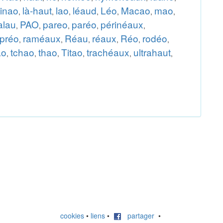
kinao
là-haut
lao
léaud
Léo
Macao
mao
,
,
,
,
,
,
,
alau
PAO
pareo
paréo
périnéaux
,
,
,
,
,
préo
raméaux
Réau
réaux
Réo
rodéo
,
,
,
,
,
,
ao
tchao
thao
Titao
trachéaux
ultrahaut
,
,
,
,
,
,
cookies
•
liens
•
partager
•