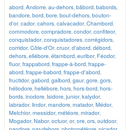
abord
Andorre
au-dehors
bâbord
babords
,
,
,
,
,
bandore
bord
bore
bout-dehors
bouton-
,
,
,
,
d'or
cador
cahors
calvacador
Chambord
,
,
,
,
,
commodore
compradore
condor
confiteor
,
,
,
,
conquistador
conquistadores
corrégidors
,
,
,
corridor
Côte-d'Or
cruor
d'abord
débord
,
,
,
,
,
dehors
ellébore
étambord
euribor
Féodor
,
,
,
,
,
fluor
frappabord
frappe-à-bord
frappe-
,
,
,
abord
frappe-babord
frappe-d'abord
,
,
,
fructidor
gabord
galbord
gaur
gore
gors
,
,
,
,
,
,
héliodore
hellébore
hors
hors-bord
hors-
,
,
,
,
bords
inodore
Isidore
junior
kalydor
,
,
,
,
,
labrador
lindor
mandore
matador
Médor
,
,
,
,
,
Melchior
messidor
météore
mirador
,
,
,
,
Mogador
Nabor
octuor
or
ore
ors
outdoor
,
,
,
,
,
,
,
pandore
par-dehors
photométéore
picador
,
,
,
,