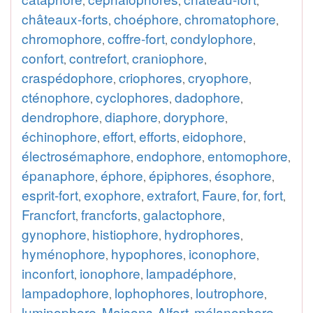
,
,
,
châteaux-forts
choéphore
chromatophore
,
,
,
chromophore
coffre-fort
condylophore
,
,
,
confort
contrefort
craniophore
,
,
,
craspédophore
criophores
cryophore
,
,
,
cténophore
cyclophores
dadophore
,
,
,
dendrophore
diaphore
doryphore
,
,
,
échinophore
effort
efforts
eidophore
,
,
,
,
électrosémaphore
endophore
entomophore
,
,
,
épanaphore
éphore
épiphores
ésophore
,
,
,
,
esprit-fort
exophore
extrafort
Faure
for
fort
,
,
,
,
,
,
Francfort
francforts
galactophore
,
,
,
gynophore
histiophore
hydrophores
,
,
,
hyménophore
hypophores
iconophore
,
,
,
inconfort
ionophore
lampadéphore
,
,
,
lampadophore
lophophores
loutrophore
,
,
,
luminophore
Maisons-Alfort
mélanophore