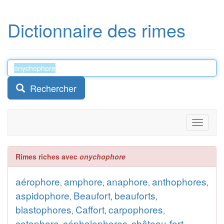
Dictionnaire des rimes
Rechercher
Toggle
navigati
Rimes riches avec
onychophore
aérophore
amphore
anaphore
anthophores
,
,
,
,
aspidophore
Beaufort
beauforts
,
,
,
blastophores
Caffort
carpophores
,
,
,
cataphore
céphalophores
château-fort