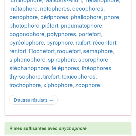
,
,
,
métaphore
notophores
oecophores
,
,
,
oenophore
périphores
phallophore
phore
,
,
,
,
photophore
piéfort
pneumatophore
,
,
,
pogonophore
polyphores
portefort
,
,
,
pyréolophore
pyrophore
raifort
réconfort
,
,
,
,
renfort
Rochefort
roquefort
sémaphore
,
,
,
,
siphonophore
spirophore
sporophore
,
,
,
stéphanophore
téléphores
théophores
,
,
,
thyrsophore
tirefort
toxicophores
,
,
,
trochophore
xiphophore
zoophore
,
,
.
D'autres résultats
→
Rimes suffisantes avec
onychophore