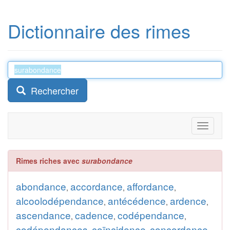
Dictionnaire des rimes
Rechercher
Toggle
navigati
Rimes riches avec
surabondance
abondance
accordance
affordance
,
,
,
alcoolodépendance
antécédence
ardence
,
,
,
ascendance
cadence
codépendance
,
,
,
codépendances
coïncidence
concordance