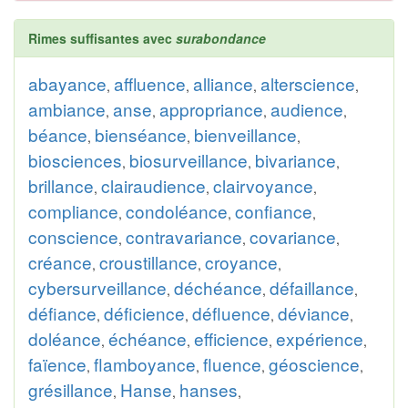
Rimes suffisantes avec
surabondance
abayance
affluence
alliance
alterscience
,
,
,
,
ambiance
anse
appropriance
audience
,
,
,
,
béance
bienséance
bienveillance
,
,
,
biosciences
biosurveillance
bivariance
,
,
,
brillance
clairaudience
clairvoyance
,
,
,
compliance
condoléance
confiance
,
,
,
conscience
contravariance
covariance
,
,
,
créance
croustillance
croyance
,
,
,
cybersurveillance
déchéance
défaillance
,
,
,
défiance
déficience
défluence
déviance
,
,
,
,
doléance
échéance
efficience
expérience
,
,
,
,
faïence
flamboyance
fluence
géoscience
,
,
,
,
grésillance
Hanse
hanses
,
,
,