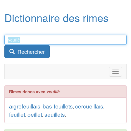
Dictionnaire des rimes
Rechercher
Toggle
navigati
Rimes riches avec
veuillè
aigrefeuillais
bas-feuillets
cercueillais
,
,
,
feuillet
oeillet
seuillets
,
,
.