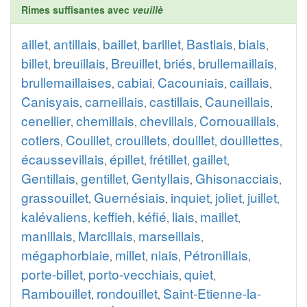
Rimes suffisantes avec
veuillè
aillet
antillais
baillet
barillet
Bastiais
biais
,
,
,
,
,
,
billet
breuillais
Breuillet
briés
brullemaillais
,
,
,
,
,
brullemaillaises
cabiai
Cacouniais
caillais
,
,
,
,
Canisyais
carneillais
castillais
Cauneillais
,
,
,
,
cenellier
chemillais
chevillais
Cornouaillais
,
,
,
,
cotiers
Couillet
crouillets
douillet
douillettes
,
,
,
,
,
écaussevillais
épillet
frétillet
gaillet
,
,
,
,
Gentillais
gentillet
Gentyllais
Ghisonacciais
,
,
,
,
grassouillet
Guernésiais
inquiet
joliet
juillet
,
,
,
,
,
kalévaliens
keffieh
kéfié
liais
maillet
,
,
,
,
,
manillais
Marcillais
marseillais
,
,
,
mégaphorbiaie
millet
niais
Pétronillais
,
,
,
,
porte-billet
porto-vecchiais
quiet
,
,
,
Rambouillet
rondouillet
Saint-Etienne-la-
,
,