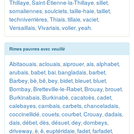
Thillaye
Saint-Étienne-la-Thillaye
sillet
,
,
,
somaliennes
soulciets
taille-haie
taillet
,
,
,
,
techniverrières
Thiais
tillaie
vaciet
,
,
,
,
Versaillais
Vivariais
volier
yeah
,
,
,
.
Rimes pauvres avec
veuillè
Abitaouais
aclouais
aiprouer
ais
alphabet
,
,
,
,
,
arubais
babet
bai
bangladais
barbet
,
,
,
,
,
Barbey
bè
bê
bey
bidet
bleuet
bluet
,
,
,
,
,
,
,
Bombay
Bretteville-le-Rabet
Brouay
brouet
,
,
,
,
Burkinabais
Burkinabè
cacatoès
cadet
,
,
,
,
calebayes
cambais
carbets
chanceladais
,
,
,
,
coccinellidé
couets
courbet
Crouay
dadais
,
,
,
,
,
dais
débet
dès
désuet
dey
dombeys
,
,
,
,
,
,
driveway
è
ê
euptéridaie
fadet
farfadet
,
,
,
,
,
,