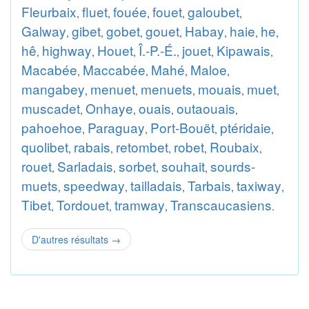
Fleurbaix
fluet
fouée
fouet
galoubet
,
,
,
,
,
Galway
gibet
gobet
gouet
Habay
haie
he
,
,
,
,
,
,
,
hê
highway
Houet
Î.-P.-É.
jouet
Kipawais
,
,
,
,
,
,
Macabée
Maccabée
Mahé
Maloe
,
,
,
,
mangabey
menuet
menuets
mouais
muet
,
,
,
,
,
muscadet
Onhaye
ouais
outaouais
,
,
,
,
pahoehoe
Paraguay
Port-Bouët
ptéridaie
,
,
,
,
quolibet
rabais
retombet
robet
Roubaix
,
,
,
,
,
rouet
Sarladais
sorbet
souhait
sourds-
,
,
,
,
muets
speedway
tailladais
Tarbais
taxiway
,
,
,
,
,
Tibet
Tordouet
tramway
Transcaucasiens
,
,
,
.
D'autres résultats
→