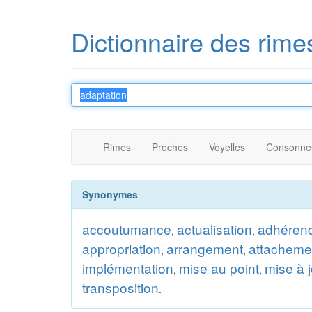
Dictionnaire des rime
Rimes
Proches
Voyelles
Consonne
Synonymes
accoutumance
actualisation
adhéren
,
,
appropriation
arrangement
attacheme
,
,
implémentation
mise au point
mise à 
,
,
transposition
.