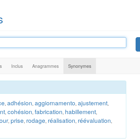
s
s
Inclus
Anagrammes
Synonymes
ce
adhésion
aggiornamento
ajustement
,
,
,
,
nt
cohésion
fabrication
habillement
,
,
,
,
jour
prise
rodage
réalisation
réévaluation
,
,
,
,
,