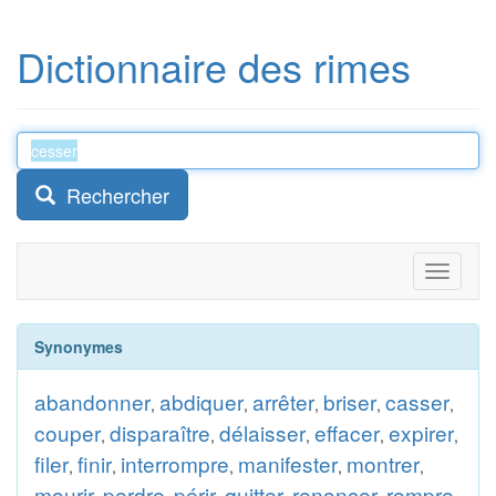
Dictionnaire des rimes
Rechercher
Toggle
navigati
Synonymes
abandonner
abdiquer
arrêter
briser
casser
,
,
,
,
,
couper
disparaître
délaisser
effacer
expirer
,
,
,
,
,
filer
finir
interrompre
manifester
montrer
,
,
,
,
,
mourir
perdre
périr
quitter
renoncer
rompre