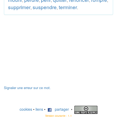
,
,
,
,
,
,
supprimer
suspendre
terminer
,
,
.
Signaler une erreur sur ce mot.
cookies
•
liens
•
partager
•
Version courante : 1.1