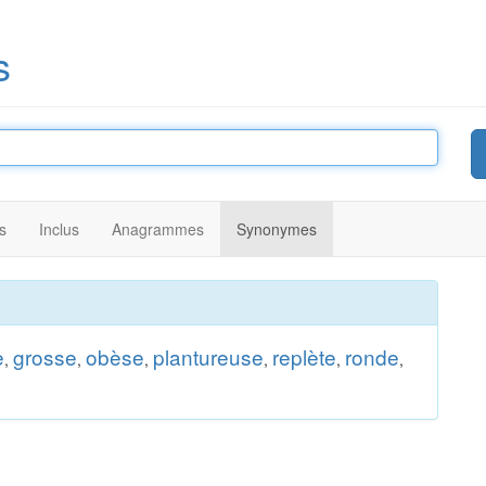
s
s
Inclus
Anagrammes
Synonymes
e
grosse
obèse
plantureuse
replète
ronde
,
,
,
,
,
,