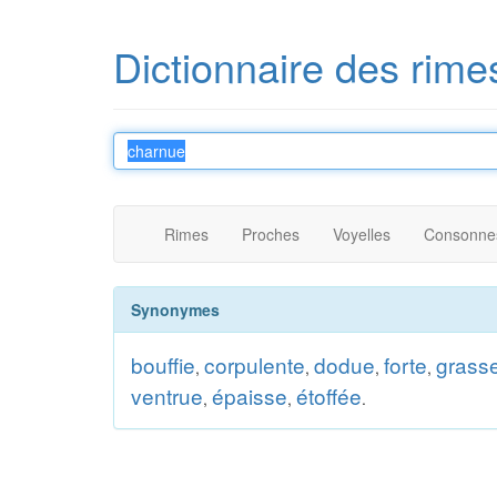
Dictionnaire des rime
Rimes
Proches
Voyelles
Consonne
Synonymes
bouffie
corpulente
dodue
forte
grass
,
,
,
,
ventrue
épaisse
étoffée
,
,
.