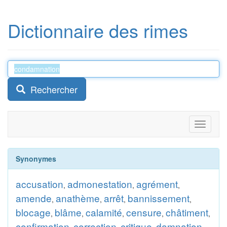
Dictionnaire des rimes
Rechercher
Toggle
navigati
Synonymes
accusation
admonestation
agrément
,
,
,
amende
anathème
arrêt
bannissement
,
,
,
,
blocage
blâme
calamité
censure
châtiment
,
,
,
,
,
confirmation
correction
critique
damnation