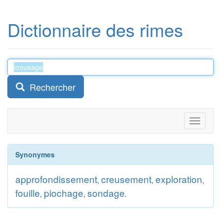
Dictionnaire des rimes
Rechercher
Toggle
navigati
Synonymes
approfondissement
creusement
exploration
,
,
,
fouille
piochage
sondage
,
,
.