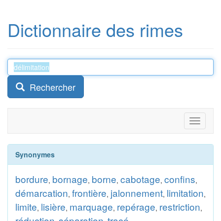
Dictionnaire des rimes
Rechercher
Toggle
navigati
Synonymes
bordure
bornage
borne
cabotage
confins
,
,
,
,
,
démarcation
frontière
jalonnement
limitation
,
,
,
,
limite
lisière
marquage
repérage
restriction
,
,
,
,
,
réduction
séparation
tracé