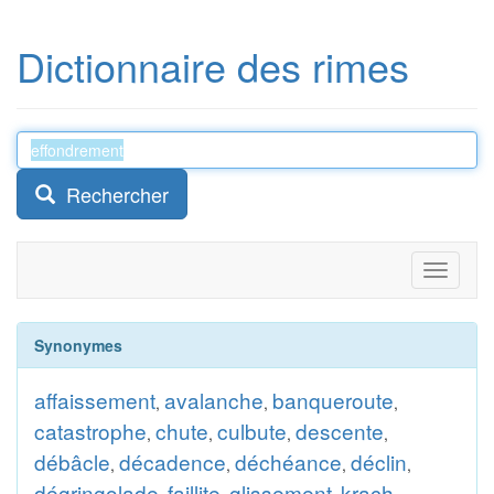
Dictionnaire des rimes
Rechercher
Toggle
navigati
Synonymes
affaissement
avalanche
banqueroute
,
,
,
catastrophe
chute
culbute
descente
,
,
,
,
débâcle
décadence
déchéance
déclin
,
,
,
,
dégringolade
faillite
glissement
krach