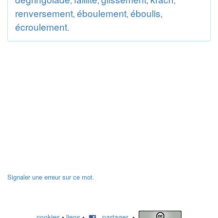
,
,
,
,
renversement
éboulement
éboulis
,
,
,
écroulement
.
Signaler une erreur sur ce mot.
cookies
•
liens
•
partager
•