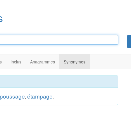
s
s
Inclus
Anagrammes
Synonymes
epoussage
étampage
,
.