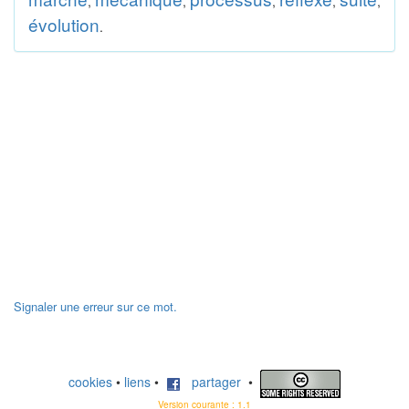
,
,
,
,
,
évolution
.
Signaler une erreur sur ce mot.
cookies
•
liens
•
partager
•
Version courante : 1.1