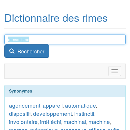
Dictionnaire des rimes
Rechercher
Toggle
navigati
Synonymes
agencement
appareil
automatique
,
,
,
dispositif
développement
instinctif
,
,
,
involontaire
irréfléchi
machinal
machine
,
,
,
,
marche
mécanique
processus
réflexe
suite