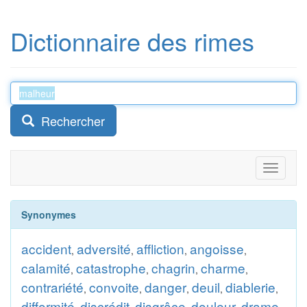
Dictionnaire des rimes
Rechercher
Toggle
navigati
Synonymes
accident
adversité
affliction
angoisse
,
,
,
,
calamité
catastrophe
chagrin
charme
,
,
,
,
contrariété
convoite
danger
deuil
diablerie
,
,
,
,
,
difformité
discrédit
disgrâce
douleur
drame