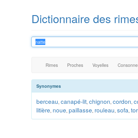
Dictionnaire des rime
Rimes
Proches
Voyelles
Consonne
Synonymes
berceau
canapé-lit
chignon
cordon
c
,
,
,
,
litière
noue
paillasse
rouleau
sofa
to
,
,
,
,
,