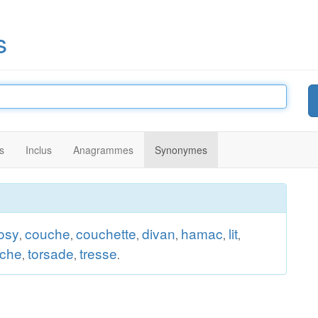
s
s
Inclus
Anagrammes
Synonymes
osy
couche
couchette
divan
hamac
lit
,
,
,
,
,
,
rche
torsade
tresse
,
,
.