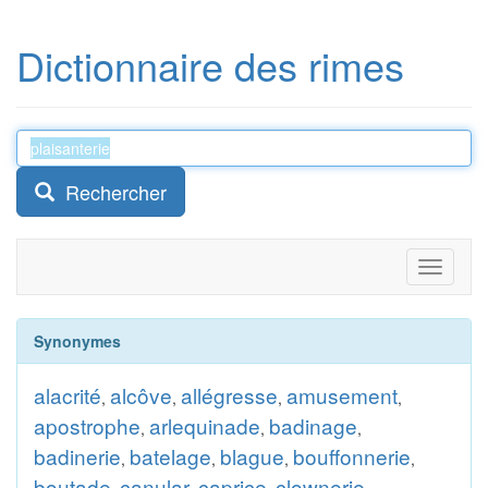
Dictionnaire des rimes
Rechercher
Toggle
navigati
Synonymes
alacrité
alcôve
allégresse
amusement
,
,
,
,
apostrophe
arlequinade
badinage
,
,
,
badinerie
batelage
blague
bouffonnerie
,
,
,
,
boutade
canular
caprice
clownerie